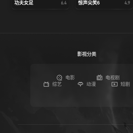
功夫女足
惊声尖笑6
6.4
4.9
影视分类
电影
电视剧
综艺
动漫
短剧