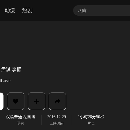
动漫
短剧
尹淇
李振
tLove
汉语普通话,国语
2016.12.29
1小时28分50秒
语言
上映时间
片长