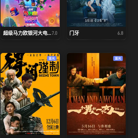
超级马力欧银河大电...
门牙
7.0
6.8
蓝光
蓝光