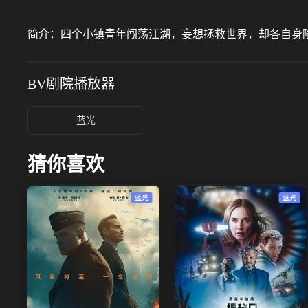
简介：
四个小镇青年闯荡江湖，妄想拯救世界，却各自身
BV剧院
播放器
蓝光
猜你喜欢
蓝光
蓝光