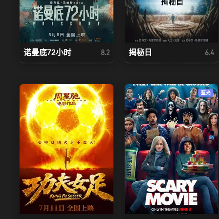
诺曼底72小时
揭秘日
8.2
6.4
蓝光