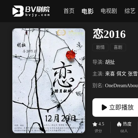
电影
首页
电视剧
综艺
恋2016
剧情
喜剧
导演:
胡扯
主演:
来喜
佴文
张雪
别名:
OneDreamAbou
立即播放
4.5
热度
评分
68
人