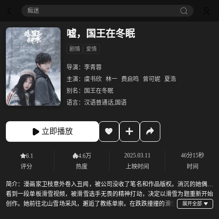
痴迷
嘘，国王在冬眠
剧情
爱情
导演：
李青蓉
主演：
虞书欣
林一
费启鸣
曾可妮
夏浩
别名：
国王在冬眠
语言：
汉语普通话,国语
立即播放
2025.03.11
46分15秒
6.1
4.6万
评分
热度
上映时间
时间
简介：
漫画家卫枝意外卷入丑闻，被公司没收了笔名和作品版权。消沉的她偶然
看到一段单板滑雪视频，被滑雪选手无畏的精神打动，决定以滑雪为题重新开始
创作。她前往北山雪场采风，邂逅了教练单崇。在跌跌撞撞的滑雪
练习中，卫枝磨炼出了不服输的意志，也喜欢上了教练单崇。单崇曾是职业单板