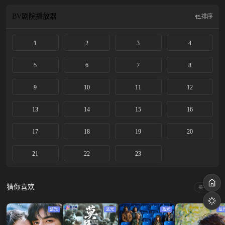
选手，却因妹妹残疾、自己受伤，在父母强烈要求下忍痛退役，心中却始终藏着
对单板滑雪的热爱。目睹卫枝面对热爱的事业不服输的倔强与冲劲，单崇决定重
BV剧院
播放器
排序
回训练场，为心中的热爱与荣誉而战。最终，卫枝赢回了名誉与作品版权，单崇
以金牌回报了所有的汗水与期待，两个年轻人也走到了一起。
1
2
3
4
5
6
7
8
9
10
11
12
13
14
15
16
17
18
19
20
21
22
23
猜你喜欢
换一换
蓝光
蓝光
蓝光
蓝