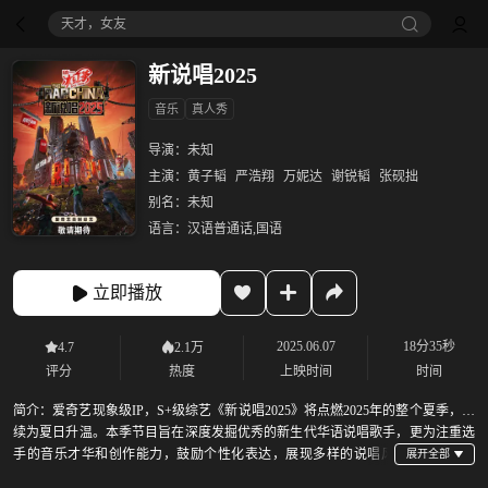
天才，女友
新说唱2025
音乐
真人秀
导演：
未知
主演：
黄子韬
严浩翔
万妮达
谢锐韬
张砚拙
别名：
未知
语言：
汉语普通话,国语
立即播放
2025.06.07
18分35秒
4.7
2.1万
评分
热度
上映时间
时间
简介：
爱奇艺现象级IP，S+级综艺《新说唱2025》将点燃2025年的整个夏季，持
续为夏日升温。本季节目旨在深度发掘优秀的新生代华语说唱歌手，更为注重选
手的音乐才华和创作能力，鼓励个性化表达，展现多样的说唱风
格，兼容不同地域、文化的元素，用更加震撼的舞台为新一代的说唱歌手提供表