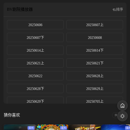
达自我的机会，通过音乐态度和音乐作品的展现更加纯粹的Hip-hop，记录年轻一
代青年的特点。保证高质量的音乐制作，借助网络平台广泛传播，引领青年文化
BV剧院
播放器
排序
潮流，提高说唱音乐的商业价值和市场影响力。
20250606
20250607上
20250607下
20250608
20250614上
20250614下
20250621上
20250621下
20250622
20250628上
20250628下
20250629上
20250629下
20250705上
20250705中
20250705下
猜你喜欢
换一换
20250706
20250712上
蓝光
蓝光
蓝