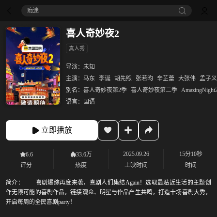
痴迷
喜人奇妙夜2
真人秀
导演：
未知
主演：
马东
李诞
胡先煦
张若昀
辛芷蕾
大张伟
孟子义
别名：
喜人奇妙夜第2季
喜人奇妙夜第二季
AmazingNight
语言：
国语
立即播放
2025.09.26
15分10秒
6.6
33.6万
评分
热度
上映时间
时间
简介：
喜剧爆综再度来袭，喜剧人们集结Again！选取最贴近生活的主题创
作无限可能的喜剧作品，链接观众、明星与作品产生共鸣，打造十场喜剧大秀，
开启每周的全民喜剧party！